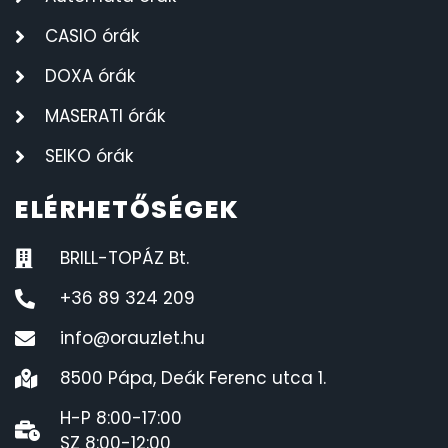
CASIO órák
DOXA órák
MASERATI órák
SEIKO órák
ELÉRHETŐSÉGEK
BRILL-TOPÁZ Bt.
+36 89 324 209
info@orauzlet.hu
8500 Pápa, Deák Ferenc utca 1.
H-P 8:00-17:00
SZ 8:00-12:00