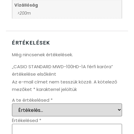
Vízállóság
>200m
KANDALLÓÓRÁK
6
KENNETH COLE
43
ÉRTÉKELÉSEK
LORUS
237
Még nincsenek értékelések.
LOTUS STYLE
91
„CASIO STANDARD MWD-100HD-1A férfi karóra”
értékelése elsőként
MÁRKÁS KARÓRA SZÍJAK
12
Az e-mail címet nem tesszük közzé.
A kötelező
mezőket
*
karakterrel jelöltük
MASERATI
95
A te értékelésed
*
MORGAN
3
Értékelésed
*
OKOSÓRA SZÍJAK
9