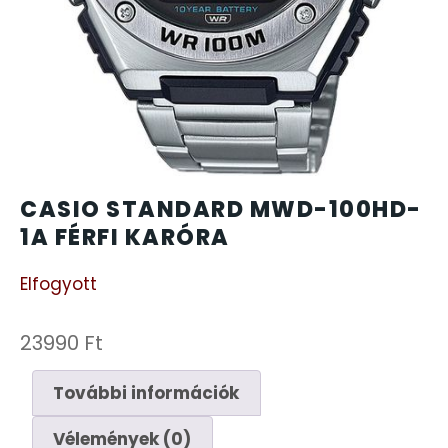
CARTINI
221
CASIO
615
DANIEL KLEIN
178
DIVAT KARÓRÁK (Curren, Oulm,Naviforce, D-
CASIO STANDARD MWD-100HD-
25
Ziner..)
1A FÉRFI KARÓRA
Elfogyott
DOXA
97
ESPRIT
23990
Ft
56
További információk
FALIÓRÁK
187
Vélemények (0)