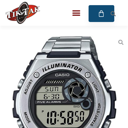
AZE JEWELS
32
BIGOTTI Milano
128
CALYPSO
16
CANGO & RINALDI
4
CANGO & RINALDI CHARM
39
CANGO&RINALDI KARÓRÁK
14