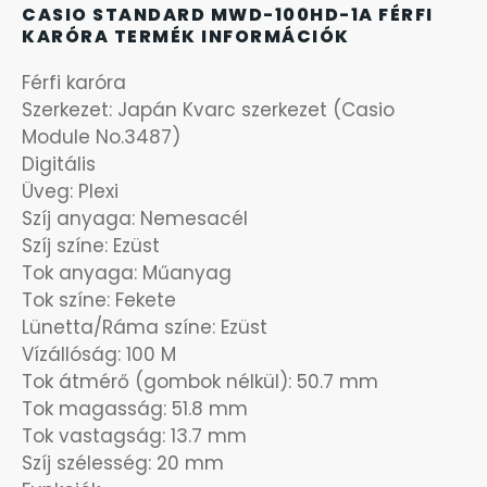
CASIO STANDARD MWD-100HD-1A FÉRFI
SANTA BARBARA
KARÓRA TERMÉK INFORMÁCIÓK
7
Férfi karóra
SECTOR
17
Szerkezet: Japán Kvarc szerkezet (Casio
Module No.3487)
SEIKO
62
Digitális
Üveg: Plexi
SENCOR
Szíj anyaga: Nemesacél
49
Szíj színe: Ezüst
Tok anyaga: Műanyag
SERGIO TACCHINI
26
Tok színe: Fekete
Lünetta/Ráma színe: Ezüst
SLAZENGER
7
Vízállóság: 100 M
Tok átmérő (gombok nélkül): 50.7 mm
STOPPER
4
Tok magasság: 51.8 mm
Tok vastagság: 13.7 mm
SZÁMOLÓGÉPEK
13
Szíj szélesség: 20 mm