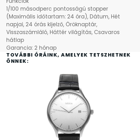
Funkciók
SZÍJAK
1/100 másodperc pontosságú stopper
8
(Maximális időtartam: 24 óra), Dátum, Hét
napjai, 24 órás kijelző, Öröknaptár,
TIMESTAR HÁLÓZATI ÉBRESZTŐÓRÁK
3
Visszaszámláló, Háttér világítás, Csavaros
hátlap
TISSOT
6
Garancia: 2 hónap
TOVÁBBI ÓRÁINK, AMELYEK TETSZHETNEK
VOSTOK
96
ÖNNEK:
ZIPPO
111
ZSEBKÉS
12
ZSEBÓRÁK
48
ZSOLNAY PORCELÁN
42