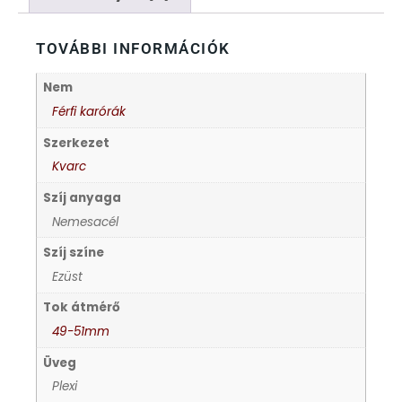
FÉMCSATOK
20
TOVÁBBI INFORMÁCIÓK
FESTINA
2
Nem
FIGURÁS ÉBRESZTŐÓRÁK
33
Férfi karórák
Szerkezet
FRANCIS DELON
1
Kvarc
FREELOOK
Szíj anyaga
5
Nemesacél
GUESS KARÓRÁK
109
Szíj színe
Ezüst
HÁLÓZATI ÓRÁK
19
Tok átmérő
49-51mm
HOLLÓHÁZI PORCELÁN
14
Üveg
Plexi
ICE WATCH
226