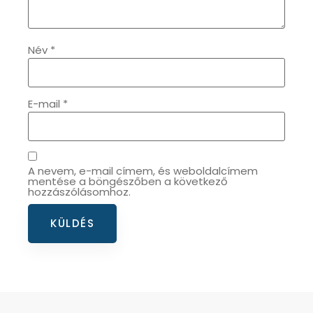
OKOSÓRÁK
55
Név
*
ÖNGYÚJTÓK
83
ÓRAFORGATÓK
E-mail
*
11
ÓRÁS GÉPEK
1
A nevem, e-mail címem, és weboldalcímem
ÓRATARTÓ DOBOZOK
mentése a böngészőben a következő
45
hozzászólásomhoz.
ORIENT
64
POLICE
47
PULSAR
11