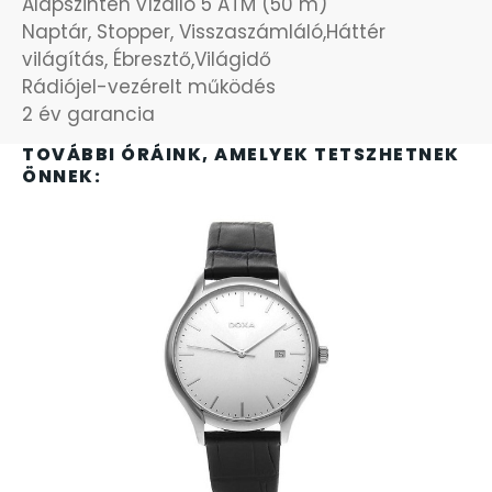
Alapszinten vízálló 5 ATM (50 m)
SZÍJAK
8
Naptár, Stopper, Visszaszámláló,Háttér
világítás, Ébresztő,Világidő
Rádiójel-vezérelt működés
TIMESTAR HÁLÓZATI ÉBRESZTŐÓRÁK
3
2 év garancia
TISSOT
6
TOVÁBBI ÓRÁINK, AMELYEK TETSZHETNEK
ÖNNEK:
VOSTOK
96
ZIPPO
111
ZSEBKÉS
12
ZSEBÓRÁK
48
ZSOLNAY PORCELÁN
42