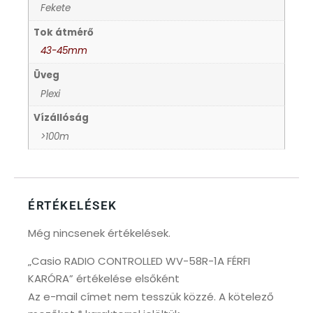
Fekete
KANDALLÓÓRÁK
Tok átmérő
6
43-45mm
KENNETH COLE
43
Üveg
Plexi
LORUS
237
Vízállóság
>100m
LOTUS STYLE
91
MÁRKÁS KARÓRA SZÍJAK
12
ÉRTÉKELÉSEK
MASERATI
95
Még nincsenek értékelések.
„Casio RADIO CONTROLLED WV-58R-1A FÉRFI
MORGAN
3
KARÓRA” értékelése elsőként
Az e-mail címet nem tesszük közzé.
A kötelező
OKOSÓRA SZÍJAK
9