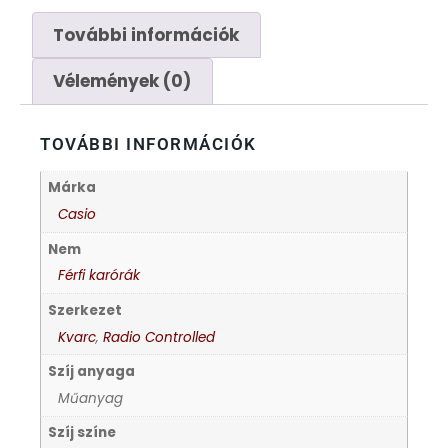
FÉMCSATOK
20
További információk
FESTINA
2
Vélemények (0)
FIGURÁS ÉBRESZTŐÓRÁK
33
TOVÁBBI INFORMÁCIÓK
FRANCIS DELON
1
Márka
Casio
FREELOOK
5
Nem
GUESS KARÓRÁK
Férfi karórák
109
Szerkezet
HÁLÓZATI ÓRÁK
19
Kvarc
,
Radio Controlled
Szíj anyaga
HOLLÓHÁZI PORCELÁN
14
Műanyag
Szíj színe
ICE WATCH
226