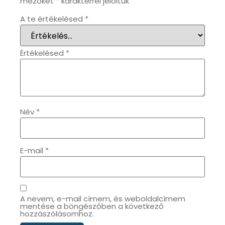
mezőket
*
karakterrel jelöltük
A te értékelésed
*
OKOSÓRÁK
55
ÖNGYÚJTÓK
83
Értékelésed
*
ÓRAFORGATÓK
11
ÓRÁS GÉPEK
1
Név
*
ÓRATARTÓ DOBOZOK
45
E-mail
*
ORIENT
64
POLICE
47
A nevem, e-mail címem, és weboldalcímem
mentése a böngészőben a következő
PULSAR
hozzászólásomhoz.
11