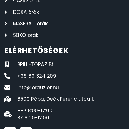
CASIO órák
DOXA órák
MASERATI órák
SEIKO órák
ELÉRHETŐSÉGEK
BRILL-TOPÁZ Bt.
+36 89 324 209
info@orauzlet.hu
8500 Pápa, Deák Ferenc utca 1.
H-P 8:00-17:00
SZ 8:00-12:00