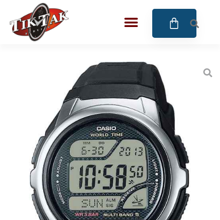
AZE JEWELS
32
BIGOTTI Milano
128
CALYPSO
16
CANGO & RINALDI
4
CANGO & RINALDI CHARM
39
CANGO&RINALDI KARÓRÁK
14