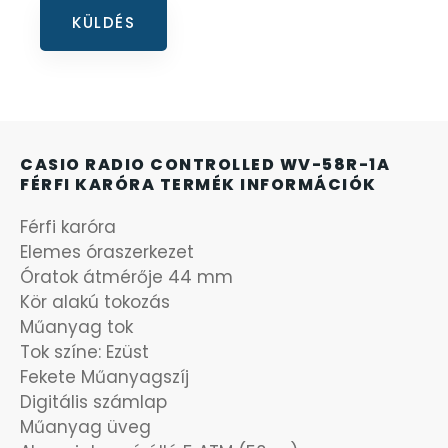
SANTA BARBARA
7
SECTOR
17
SEIKO
62
CASIO RADIO CONTROLLED WV-58R-1A
FÉRFI KARÓRA TERMÉK INFORMÁCIÓK
SENCOR
49
Férfi karóra
Elemes óraszerkezet
SERGIO TACCHINI
26
Óratok átmérője 44 mm
Kör alakú tokozás
SLAZENGER
7
Műanyag tok
Tok színe: Ezüst
STOPPER
4
Fekete Műanyagszíj
Digitális számlap
SZÁMOLÓGÉPEK
13
Műanyag üveg