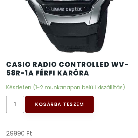
CARTINI
221
CASIO
615
DANIEL KLEIN
178
DIVAT KARÓRÁK (Curren, Oulm,Naviforce, D-
CASIO RADIO CONTROLLED WV-
25
Ziner..)
58R-1A FÉRFI KARÓRA
Készleten (1-2 munkanapon belüli kiszállítás)
DOXA
97
ESPRIT
KOSÁRBA TESZEM
56
FALIÓRÁK
187
29990
Ft