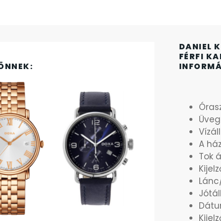
DANIEL K
FÉRFI K
ÖNNEK:
INFORM
Órasz
Üveg
Vízál
A há
Tok 
Kijelz
Lánc/
Jótál
Dát
Kijel