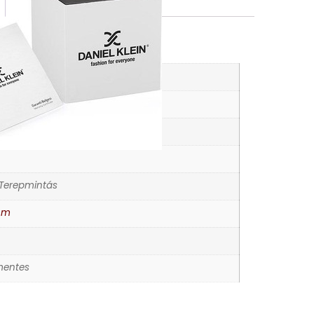
Vélemények (0)
K
rórák
 Terepmintás
mm
entes