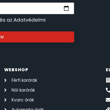
 és az Adatvédelmi
OM
WEBSHOP
E
Férfi karórák
Női karórák
Kvarc órák
Automata órák