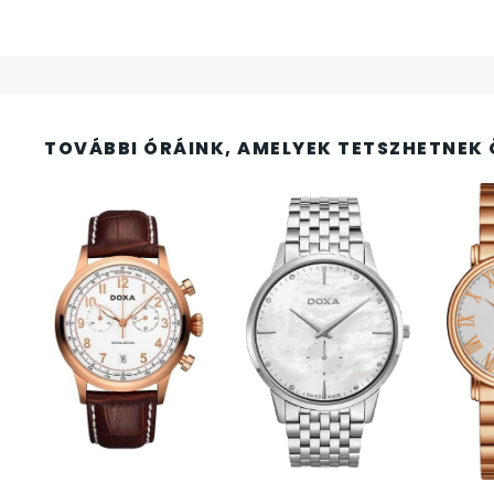
FESTINA
2
FIGURÁS ÉBRESZTŐÓRÁK
33
FRANCIS DELON
1
TOVÁBBI ÓRÁINK, AMELYEK TETSZHETNEK 
FREELOOK
5
GUESS KARÓRÁK
109
HÁLÓZATI ÓRÁK
19
HOLLÓHÁZI PORCELÁN
14
ICE WATCH
226
KANDALLÓÓRÁK
6