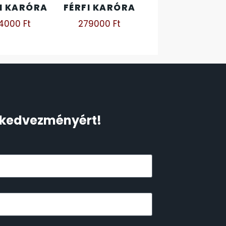
I KARÓRA
FÉRFI KARÓRA
14000
Ft
279000
Ft
Ft kedvezményért!