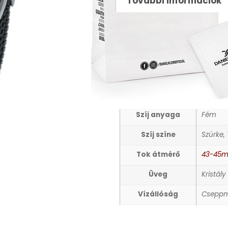
További információk
TOVÁBBI INFORMÁCIÓ
Nem
Férfi ka
Számlap színe
Fekete
Szerkezet
Kvarc
Szíj anyaga
Fém
Szíj színe
Szürke,
Tok átmérő
43-45
Üveg
Kristály
Vízállóság
Cseppm