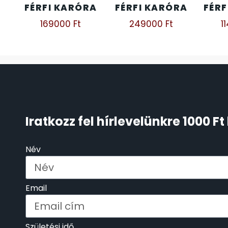
FÉRFI KARÓRA
FÉRFI KARÓRA
FÉRF
ÖNGYÚJTÓK
83
169000
Ft
249000
Ft
1
ÓRAFORGATÓK
11
ÓRÁS GÉPEK
1
ÓRATARTÓ DOBOZOK
45
Iratkozz fel hírlevelünkre 1000 
ORIENT
64
Név
POLICE
47
Email
PULSAR
11
SANTA BARBARA
7
Születési idő