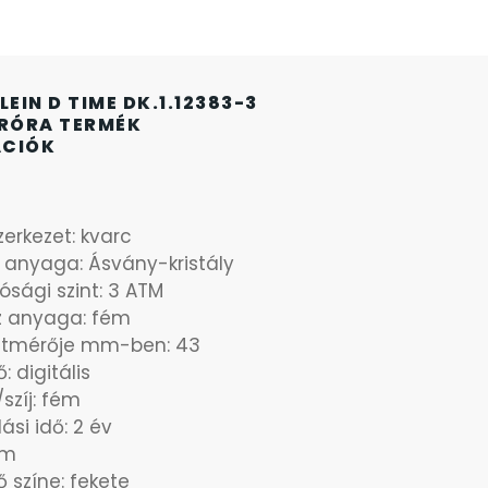
LEIN D TIME DK.1.12383-3
ARÓRA TERMÉK
ÁCIÓK
erkezet: kvarc
 anyaga: Ásvány-kristály
lósági szint: 3 ATM
z anyaga: fém
átmérője mm-ben: 43
ő: digitális
szíj: fém
lási idő: 2 év
um
ző színe: fekete