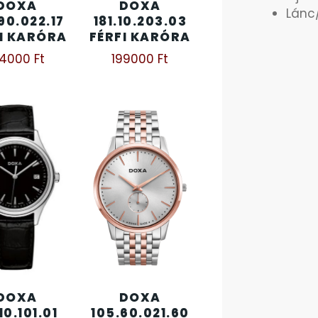
DOXA
DOXA
Lánc/
90.022.17
181.10.203.03
I KARÓRA
FÉRFI KARÓRA
54000
Ft
199000
Ft
DOXA
DOXA
.10.101.01
105.60.021.60