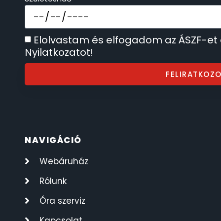
SECTOR
17
Elolvastam és elfogadom az ÁSZF-et
SEIKO
62
Nyilatkozatot!
SENCOR
49
FELIRATKOZ
SERGIO TACCHINI
26
SLAZENGER
7
NAVIGÁCIÓ
STOPPER
4
Webáruház
SZÁMOLÓGÉPEK
13
Rólunk
Óra szerviz
SZÍJAK
8
Kapcsolat