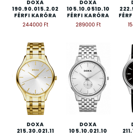
DOXA
DOXA
190.90.015.2.02
105.10.051D.10
222.
KENNETH COLE
FÉRFI KARÓRA
FÉRFI KARÓRA
FÉRF
43
244000
Ft
289000
Ft
1
LORUS
237
LOTUS STYLE
91
MÁRKÁS KARÓRA SZÍJAK
12
MASERATI
95
MORGAN
3
OKOSÓRA SZÍJAK
9
DOXA
DOXA
OKOSÓRÁK
55
215.30.021.11
105.10.021.10
211