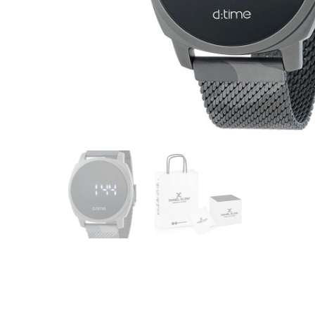
CASIO
615
DANIEL KLEIN
178
DIVAT KARÓRÁK (Curren, Oulm,Naviforce, D-
25
Ziner..)
DOXA
97
ESPRIT
56
FALIÓRÁK
187
FÉMCSATOK
20