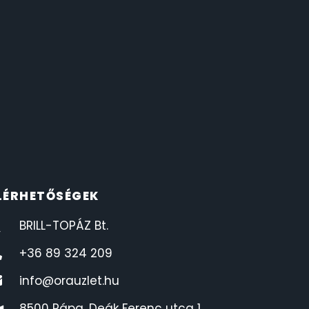
LÉRHETŐSÉGEK
BRILL-TOPÁZ Bt.
+36 89 324 209
info@orauzlet.hu
8500 Pápa, Deák Ferenc utca 1.