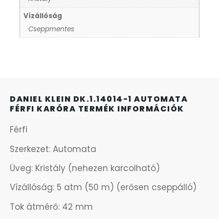
Vízállóság
KANDALLÓÓRÁK
6
Cseppmentes
KENNETH COLE
43
LORUS
237
DANIEL KLEIN DK.1.14014-1 AUTOMATA
LOTUS STYLE
91
FÉRFI KARÓRA TERMÉK INFORMÁCIÓK
Férfi
MÁRKÁS KARÓRA SZÍJAK
12
Szerkezet: Automata
MASERATI
95
Üveg: Kristály (nehezen karcolható)
MORGAN
3
Vízállóság: 5 atm (50 m) (erősen cseppálló)
Tok átmérő: 42 mm
OKOSÓRA SZÍJAK
9