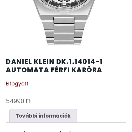
CARTINI
221
CASIO
615
DANIEL KLEIN
178
DIVAT KARÓRÁK (Curren, Oulm,Naviforce, D-
DANIEL KLEIN DK.1.14014-1
25
Ziner..)
AUTOMATA FÉRFI KARÓRA
Elfogyott
DOXA
97
ESPRIT
54990
Ft
56
További információk
FALIÓRÁK
187