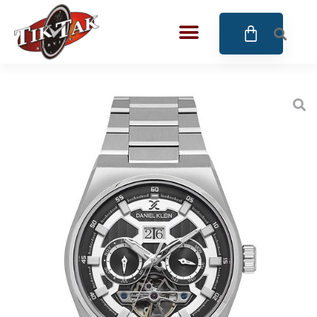
AZE JEWELS
32
BIGOTTI Milano
128
CALYPSO
16
CANGO & RINALDI
4
CANGO & RINALDI CHARM
39
CANGO&RINALDI KARÓRÁK
14