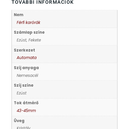
FÉMCSATOK
20
TOVÁBBI INFORMÁCIÓK
Nem
FESTINA
2
Férfi karórák
FIGURÁS ÉBRESZTŐÓRÁK
Számlap színe
33
Ezüst, Fekete
FRANCIS DELON
1
Szerkezet
Automata
FREELOOK
5
Szíj anyaga
Nemesacél
GUESS KARÓRÁK
109
Szíj színe
Ezüst
HÁLÓZATI ÓRÁK
19
Tok átmérő
HOLLÓHÁZI PORCELÁN
43-45mm
14
Üveg
ICE WATCH
226
Kristály