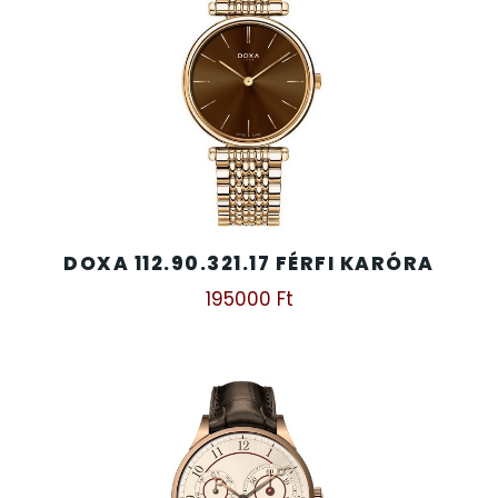
SANTA BARBARA
7
SECTOR
17
SEIKO
62
SENCOR
49
DOXA 112.90.321.17 FÉRFI KARÓRA
SERGIO TACCHINI
26
195000
Ft
SLAZENGER
7
STOPPER
4
SZÁMOLÓGÉPEK
13