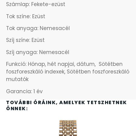
Számlap: Fekete-ezüst
OKOSÓRÁK
55
Tok színe: Ezüst
Tok anyaga: Nemesacél
ÖNGYÚJTÓK
83
Szíj színe: Ezüst
ÓRAFORGATÓK
11
Szíj anyaga: Nemesacél
ÓRÁS GÉPEK
1
Funkció: Hónap, hét napjai, dátum, Sötétben
foszforeszkáló indexek, Sötétben foszforeszkáló
ÓRATARTÓ DOBOZOK
mutatók
45
Garancia: 1 év
ORIENT
64
TOVÁBBI ÓRÁINK, AMELYEK TETSZHETNEK
ÖNNEK:
POLICE
47
PULSAR
11