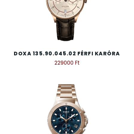
SZÍJAK
8
TIMESTAR HÁLÓZATI ÉBRESZTŐÓRÁK
3
TISSOT
6
DOXA 135.90.045.02 FÉRFI KARÓRA
VOSTOK
96
229000
Ft
ZIPPO
111
ZSEBKÉS
12
ZSEBÓRÁK
48
ZSOLNAY PORCELÁN
42