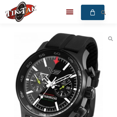
AZE JEWELS
BIGOTTI Milano
CALYPSO
CANGO & RINALDI
CANGO & RINALDI CHARM
CANGO&RINALDI KARÓRÁK