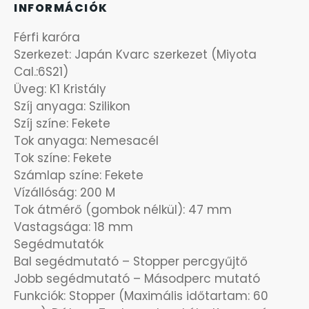
INFORMÁCIÓK
OKOSÓRÁK
Férfi karóra
ÖNGYÚJTÓK
Szerkezet: Japán Kvarc szerkezet (Miyota
Cal.:6S21)
ÓRAFORGATÓK
Üveg: K1 Kristály
Szíj anyaga: Szilikon
Szíj színe: Fekete
ÓRÁS GÉPEK
Tok anyaga: Nemesacél
Tok színe: Fekete
ÓRATARTÓ DOBOZOK
Számlap színe: Fekete
Vízállóság: 200 M
ORIENT
Tok átmérő (gombok nélkül): 47 mm
Vastagsága: 18 mm
POLICE
Segédmutatók
Bal segédmutató – Stopper percgyűjtő
PULSAR
Jobb segédmutató – Másodperc mutató
Funkciók: Stopper (Maximális időtartam: 60