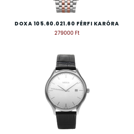
TIMESTAR HÁLÓZATI ÉBRESZTŐÓRÁK
DOXA 105.60.021.60 FÉRFI KARÓRA
TISSOT
279000
Ft
VOSTOK
ZIPPO
ZSEBKÉS
ZSEBÓRÁK
ZSOLNAY PORCELÁN