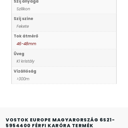
Szíj anyaga
KANDALLÓÓRÁK
Szilikon
Szíj színe
KENNETH COLE
Fekete
Tok átmérő
LORUS
46-48mm
LOTUS STYLE
Üveg
K1 kristály
MÁRKÁS KARÓRA SZÍJAK
Vízállóság
>300m
MASERATI
MORGAN
OKOSÓRA SZÍJAK
VOSTOK EUROPE MAGYARORSZÁG 6S21-
5954400 FÉRFI KARÓRA TERMÉK