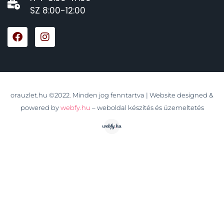
SZ 8:00-12:00
orauzlet.hu ©2022. Minden jog fenntartva | Website designed &
powered by
webfy.hu
– weboldal készítés és üzemeltetés