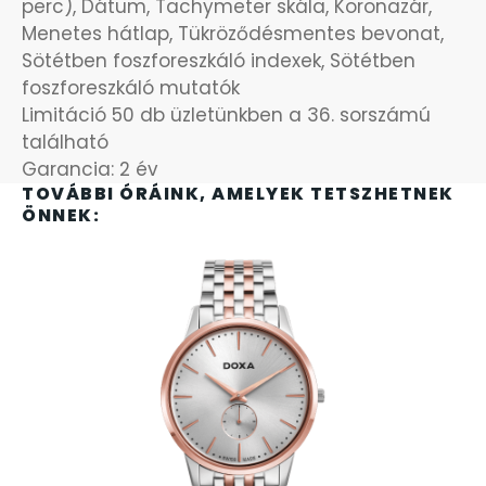
perc), Dátum, Tachymeter skála, Koronazár,
SANTA BARBARA
Menetes hátlap, Tükröződésmentes bevonat,
Sötétben foszforeszkáló indexek, Sötétben
SECTOR
foszforeszkáló mutatók
Limitáció 50 db üzletünkben a 36. sorszámú
SEIKO
található
Garancia: 2 év
SENCOR
TOVÁBBI ÓRÁINK, AMELYEK TETSZHETNEK
ÖNNEK:
SERGIO TACCHINI
SLAZENGER
STOPPER
SZÁMOLÓGÉPEK
SZÍJAK