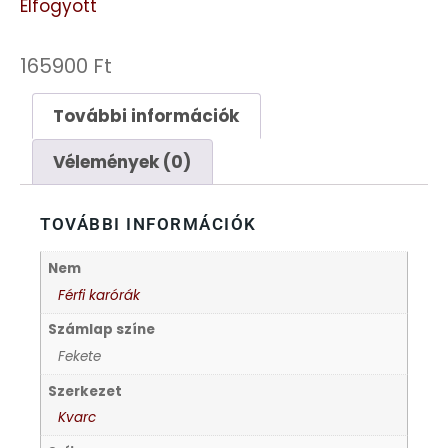
Elfogyott
FESTINA
165900
Ft
FIGURÁS ÉBRESZTŐÓRÁK
További információk
FRANCIS DELON
Vélemények (0)
FREELOOK
TOVÁBBI INFORMÁCIÓK
GUESS KARÓRÁK
Nem
Férfi karórák
HÁLÓZATI ÓRÁK
Számlap színe
Fekete
HOLLÓHÁZI PORCELÁN
Szerkezet
ICE WATCH
Kvarc