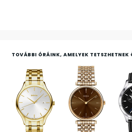
FESTINA
2
FIGURÁS ÉBRESZTŐÓRÁK
33
FRANCIS DELON
1
FREELOOK
5
TOVÁBBI ÓRÁINK, AMELYEK TETSZHETNEK 
GUESS KARÓRÁK
109
HÁLÓZATI ÓRÁK
19
HOLLÓHÁZI PORCELÁN
14
ICE WATCH
226
KANDALLÓÓRÁK
6