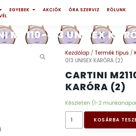
EGYEBEK
AKCIÓK
ÓRA SZERVIZ
RÓLUNK
VÉL
NI M2110-013 UNISEX KARÓ
Kezdőlap
/
Termék típus
/
013 UNISEX KARÓRA (2)
CARTINI M211
KARÓRA (2)
Készleten (1-2 munkanapon b
KOSÁRBA TESZ