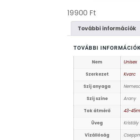
19900
Ft
További információk
TOVÁBBI INFORMÁCIÓ
Nem
Unisex
Szerkezet
Kvarc
Szíj anyaga
Nemesa
Szíj színe
Arany
Tok átmérő
43-45
Üveg
Kristály
Vízállóság
Cseppm