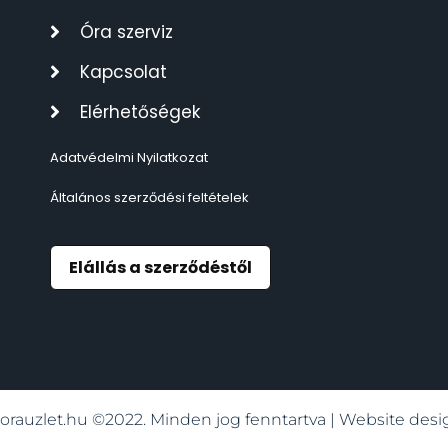
TIMESTAR HÁLÓZATI ÉBRESZTŐÓRÁK
3
Óra szerviz
Kapcsolat
TISSOT
6
Elérhetőségek
VOSTOK
96
Adatvédelmi Nyilatkozat
ZIPPO
111
Általános szerződési feltételek
ZSEBKÉS
12
Elállás a szerződéstől
ZSEBÓRÁK
48
ZSOLNAY PORCELÁN
42
orauzlet.hu ©2022. Minden jog fenntartva | Website de