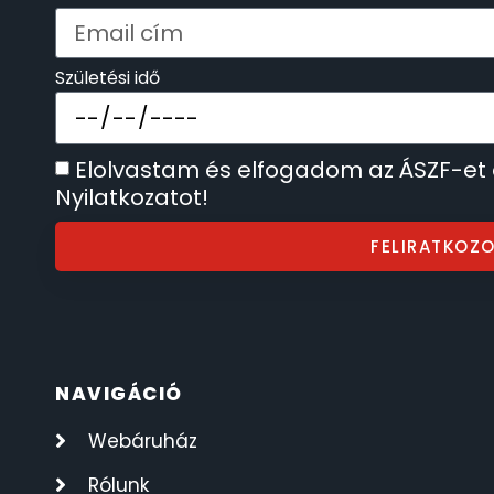
SECTOR
17
Születési idő
SEIKO
62
SENCOR
49
Elolvastam és elfogadom az ÁSZF-et
Nyilatkozatot!
SERGIO TACCHINI
26
FELIRATKOZ
SLAZENGER
7
STOPPER
4
NAVIGÁCIÓ
SZÁMOLÓGÉPEK
13
Webáruház
SZÍJAK
8
Rólunk