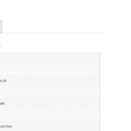
K
cél
mm
entes