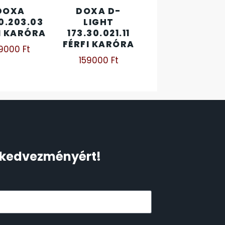
DOXA
DOXA D-
10.203.03
LIGHT
I KARÓRA
173.30.021.11
FÉRFI KARÓRA
99000
Ft
159000
Ft
Ft kedvezményért!