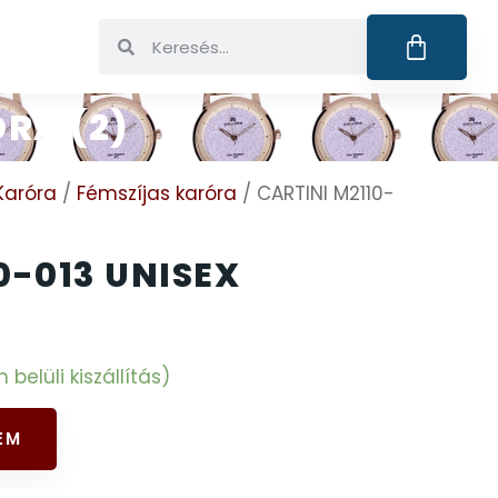
RA (2)
Karóra
/
Fémszíjas karóra
/ CARTINI M2110-
0-013 UNISEX
elüli kiszállítás)
EM