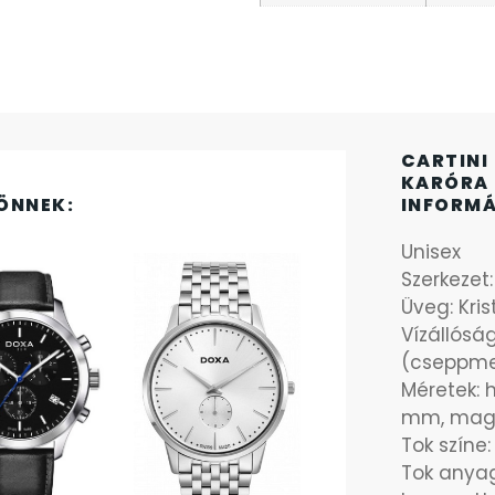
CARTINI 
KARÓRA 
ÖNNEK:
INFORM
Unisex
Szerkezet
Üveg: Kri
Vízállósá
(cseppme
Méretek: 
mm, mag
Tok színe:
Tok anyag