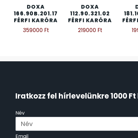
DOXA
DOXA
ÖNGYÚJTÓK
166.90B.201.17
112.90.321.02
181.
83
FÉRFI KARÓRA
FÉRFI KARÓRA
FÉRF
ÓRAFORGATÓK
359000
Ft
219000
Ft
1
11
ÓRÁS GÉPEK
1
ÓRATARTÓ DOBOZOK
45
ORIENT
64
Iratkozz fel hírlevelünkre 1000 
POLICE
47
Név
PULSAR
11
SANTA BARBARA
7
Email