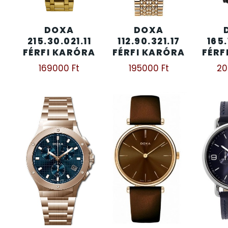
KENNETH COLE
43
DOXA
DOXA
215.30.021.11
112.90.321.17
165.
FÉRFI KARÓRA
FÉRFI KARÓRA
FÉRF
LORUS
237
169000
Ft
195000
Ft
2
LOTUS STYLE
91
MÁRKÁS KARÓRA SZÍJAK
12
MASERATI
95
MORGAN
3
OKOSÓRA SZÍJAK
9
OKOSÓRÁK
55