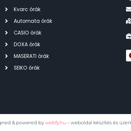
Kvarc órák
Automata órák
CASIO órák
DOXA órák
MASERATI órák
SEIKO órák
signed & powered by
webfy.hu
– weboldal készítés és üze