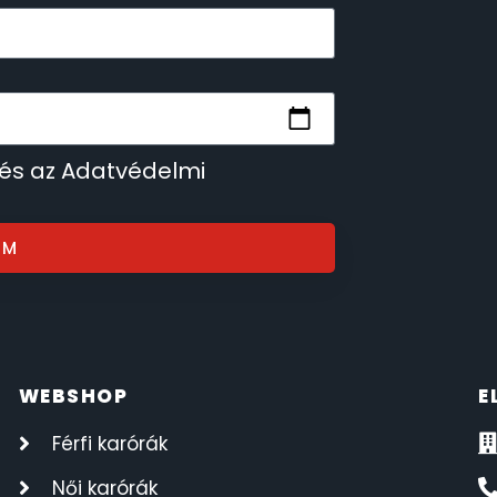
 és az Adatvédelmi
OM
WEBSHOP
E
Férfi karórák
Női karórák