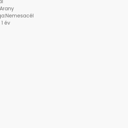
al
: Arany
aga:Nemesacél
 1 év