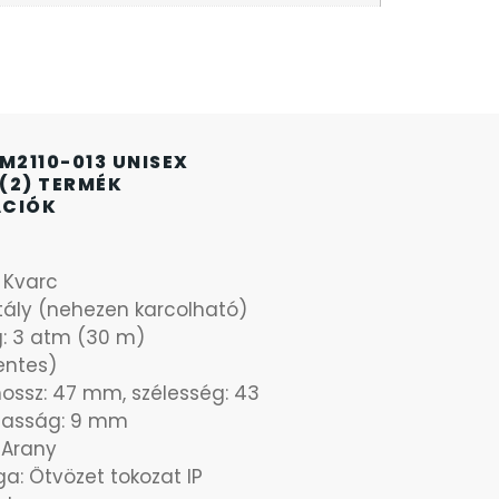
M2110-013 UNISEX
(2) TERMÉK
ÁCIÓK
: Kvarc
stály (nehezen karcolható)
g: 3 atm (30 m)
ntes)
hossz: 47 mm, szélesség: 43
asság: 9 mm
 Arany
a: Ötvözet tokozat IP