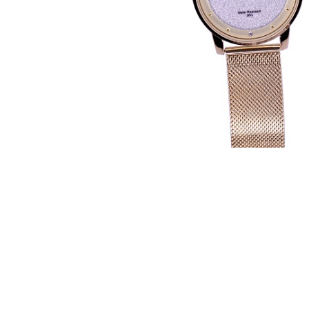
CASIO
615
DANIEL KLEIN
178
DIVAT KARÓRÁK (Curren, Oulm,Naviforce, D-
25
Ziner..)
DOXA
97
ESPRIT
56
FALIÓRÁK
187
FÉMCSATOK
20