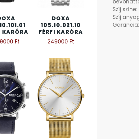
bevonatt
Szíj színe
Szíj any
DOXA
DOXA
Garancia:
10.101.01
105.10.021.10
I KARÓRA
FÉRFI KARÓRA
09000
Ft
249000
Ft