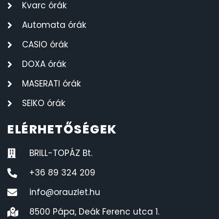
Kvarc órák
Automata órák
CASIO órák
DOXA órák
MASERATI órák
SEIKO órák
ELÉRHETŐSÉGEK
BRILL-TOPÁZ Bt.
+36 89 324 209
info@orauzlet.hu
8500 Pápa, Deák Ferenc utca 1.