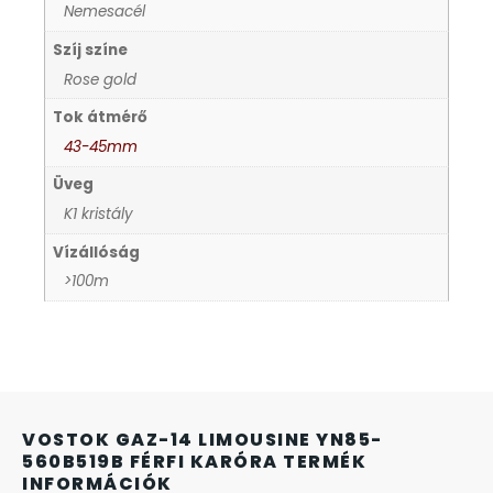
Nemesacél
KANDALLÓÓRÁK
Szíj színe
Rose gold
KENNETH COLE
Tok átmérő
LORUS
43-45mm
Üveg
LOTUS STYLE
K1 kristály
Vízállóság
MÁRKÁS KARÓRA SZÍJAK
>100m
MASERATI
MORGAN
VOSTOK GAZ-14 LIMOUSINE YN85-
OKOSÓRA SZÍJAK
560B519B FÉRFI KARÓRA TERMÉK
INFORMÁCIÓK