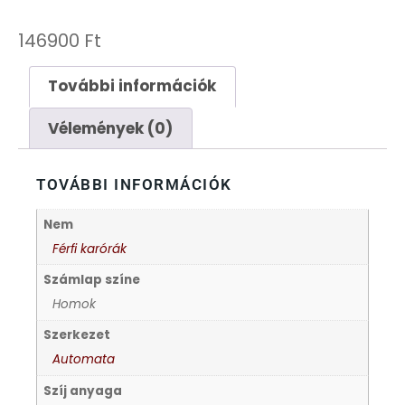
FESTINA
146900
Ft
FIGURÁS ÉBRESZTŐÓRÁK
További információk
FRANCIS DELON
Vélemények (0)
FREELOOK
TOVÁBBI INFORMÁCIÓK
Nem
GUESS KARÓRÁK
Férfi karórák
HÁLÓZATI ÓRÁK
Számlap színe
Homok
HOLLÓHÁZI PORCELÁN
Szerkezet
Automata
ICE WATCH
Szíj anyaga