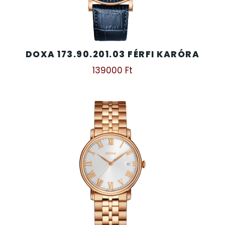
TIMESTAR HÁLÓZATI ÉBRESZTŐÓRÁK
DOXA 173.90.201.03 FÉRFI KARÓRA
TISSOT
139000
Ft
VOSTOK
ZIPPO
ZSEBKÉS
ZSEBÓRÁK
ZSOLNAY PORCELÁN