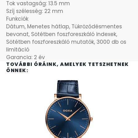
SANTA BARBARA
Tok vastagság: 13.5 mm
Szíj szélesség: 22 mm
Funkciók
SECTOR
Dátum, Menetes hátlap, Tükröződésmentes
bevonat, Sötétben foszforeszkáló indexek,
SEIKO
Sötétben foszforeszkáló mutatók, 3000 db os
limitáció
SENCOR
Garancia: 2 év
TOVÁBBI ÓRÁINK, AMELYEK TETSZHETNEK
SERGIO TACCHINI
ÖNNEK:
SLAZENGER
STOPPER
SZÁMOLÓGÉPEK
SZÍJAK