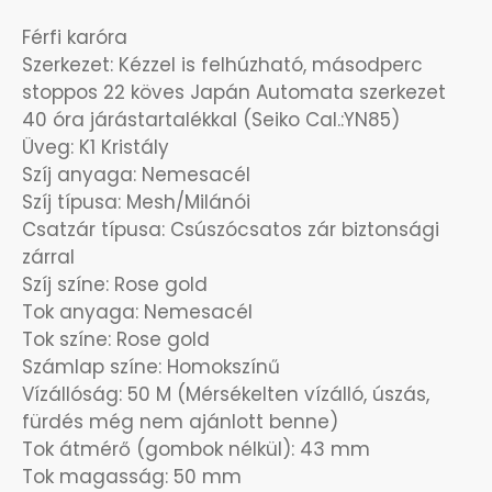
OKOSÓRÁK
Férfi karóra
Szerkezet: Kézzel is felhúzható, másodperc
ÖNGYÚJTÓK
stoppos 22 köves Japán Automata szerkezet
40 óra járástartalékkal (Seiko Cal.:YN85)
ÓRAFORGATÓK
Üveg: K1 Kristály
Szíj anyaga: Nemesacél
ÓRÁS GÉPEK
Szíj típusa: Mesh/Milánói
Csatzár típusa: Csúszócsatos zár biztonsági
zárral
ÓRATARTÓ DOBOZOK
Szíj színe: Rose gold
Tok anyaga: Nemesacél
ORIENT
Tok színe: Rose gold
Számlap színe: Homokszínű
POLICE
Vízállóság: 50 M (Mérsékelten vízálló, úszás,
fürdés még nem ajánlott benne)
PULSAR
Tok átmérő (gombok nélkül): 43 mm
Tok magasság: 50 mm