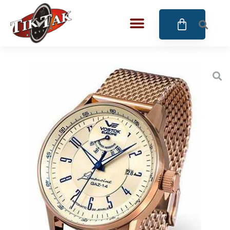
AZE JEWELS
BIGOTTI Milano
CALYPSO
CANGO & RINALDI
CANGO & RINALDI CHARM
CANGO&RINALDI KARÓRÁK