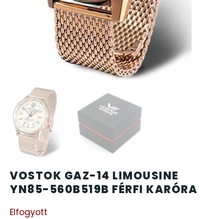
CARTINI
CASIO
DANIEL KLEIN
DIVAT KARÓRÁK (Curren, Oulm,Naviforce, D-Ziner..
DOXA
ESPRIT
VOSTOK GAZ-14 LIMOUSINE
FALIÓRÁK
YN85-560B519B FÉRFI KARÓRA
FÉMCSATOK
Elfogyott